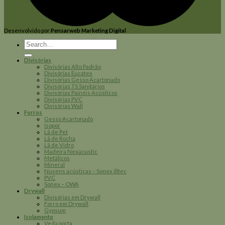
Desenvolvido por
Pensarweb Marketing Digital
Search
for:
Divisórias
Divisórias Alto Padrão
Divisórias Eucatex
Divisórias Gesso Acartonado
Divisórias TS Sanitários
Divisórias Painéis Acústicos
Divisórias PVC
Divisórias Wall
Forros
Gesso Acartonado
Isopor
Lã de Pet
Lã de Rocha
Lã de Vidro
Madeira Nexacustic
Metálicos
Mineral
Nuvens acústicas – Sonex illtec
PVC
Sonex – OWA
Drywall
Divisórias em Drywall
Forro em Drywall
Gypsum
Isolamento
Veda porta