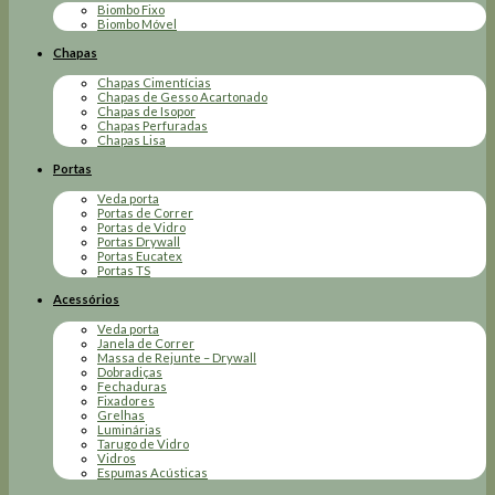
Biombo Fixo
Biombo Móvel
Chapas
Chapas Cimentícias
Chapas de Gesso Acartonado
Chapas de Isopor
Chapas Perfuradas
Chapas Lisa
Portas
Veda porta
Portas de Correr
Portas de Vidro
Portas Drywall
Portas Eucatex
Portas TS
Acessórios
Veda porta
Janela de Correr
Massa de Rejunte – Drywall
Dobradiças
Fechaduras
Fixadores
Grelhas
Luminárias
Tarugo de Vidro
Vidros
Espumas Acústicas