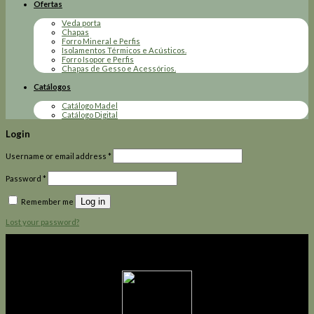
Ofertas
Veda porta
Chapas
Forro Mineral e Perfis
Isolamentos Térmicos e Acústicos.
Forro Isopor e Perfis
Chapas de Gesso e Acessórios.
Catálogos
Catálogo Madel
Catálogo Digital
Login
Username or email address
*
Password
*
Log in
Remember me
Lost your password?
Madel Soluções Inteligentes
A Madel atua desde 1987 no segmento de soluções em paredes, forros e pisos com
alta qualidade e uma vasta gama de opções.
Nós temos a solução que você procura.