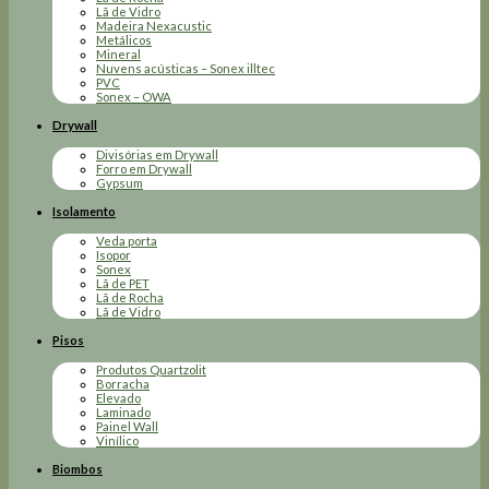
Lã de Vidro
Madeira Nexacustic
Metálicos
Mineral
Nuvens acústicas – Sonex illtec
PVC
Sonex – OWA
Drywall
Divisórias em Drywall
Forro em Drywall
Gypsum
Isolamento
Veda porta
Isopor
Sonex
Lã de PET
Lã de Rocha
Lã de Vidro
Pisos
Produtos Quartzolit
Borracha
Elevado
Laminado
Painel Wall
Vinílico
Biombos