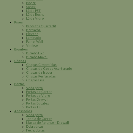
Isopor
Sonex
Lã de PET
Lã de Rocha
Lã de Vidro
Pisos
Produtos Quartzolit
Borracha
Elevado
Laminado
Painel Wall
Vinílico
Biombos
Biombo Fixo
Biombo Móvel
Chapas
Chapas Cimentícias
Chapas de Gesso Acartonado
Chapas de Isopor
Chapas Perfuradas
Chapas Lisa
Portas
Veda porta
Portas de Correr
Portas de Vidro
Portas Drywall
Portas Eucatex
Portas TS
Acessórios
Veda porta
Janela de Correr
Massa de Rejunte – Drywall
Dobradiças
Fechaduras