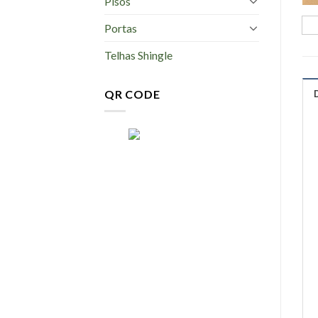
Pisos
Portas
Telhas Shingle
QR CODE