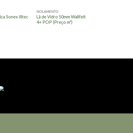
ISOLAMENTO
ica Sonex Illtec
Lã de Vidro 50mm Wallfelt
4+ POP (Preço m²)
 QUE VOCÊ PROCURA.
Acesse agora