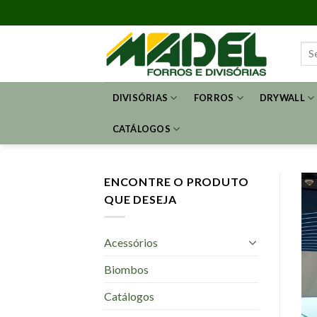
Skip
to
content
Sea
for:
DIVISÓRIAS
FORROS
DRYWALL
CATÁLOGOS
ENCONTRE O PRODUTO
QUE DESEJA
Acessórios
Biombos
Catálogos