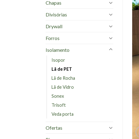
Chapas
Divisórias
Drywall
Forros
Isolamento
Isopor
Lã de PET
Lã de Rocha
Lã de Vidro
Sonex
Trisoft
Veda porta
Ofertas