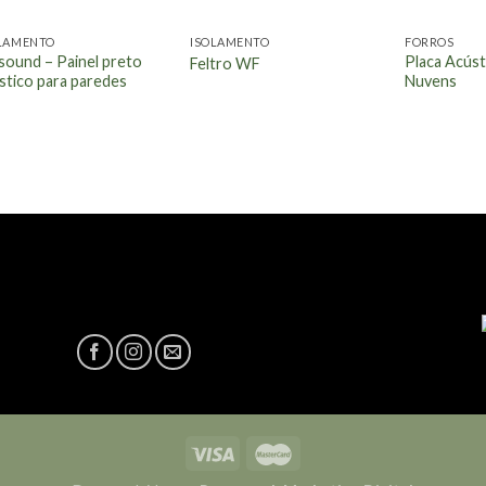
LAMENTO
ISOLAMENTO
FORROS
sound – Painel preto
Placa Acúst
Feltro WF
stico para paredes
Nuvens
NÓS TEMOS A SOLUÇÃO
luções em paredes, forros e
de opções.