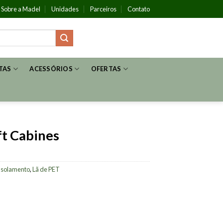
Sobre a Madel
Unidades
Parceiros
Contato
TAS
ACESSÓRIOS
OFERTAS
ft Cabines
Isolamento
,
Lã de PET