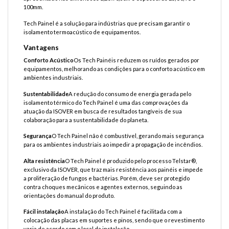
100mm.
Tech Painel é a solução para indústrias que precisam garantir o
isolamento termoacústico de equipamentos.
Vantagens
Conforto Acústico
Os Tech Painéis reduzem os ruídos gerados por
equipamentos, melhorando as condições para o conforto acústico em
ambientes industriais.
Sustentabilidade
A redução do consumo de energia gerada pelo
isolamento térmico do Tech Painel é uma das comprovações da
atuação da ISOVER em busca de resultados tangíveis de sua
colaboração para a sustentabilidade do planeta.
Segurança
O Tech Painel não é combustível, gerando mais segurança
para os ambientes industriais ao impedir a propagação de incêndios.
Alta resistência
O Tech Painel é produzido pelo processo Telstar®,
exclusivo da ISOVER, que traz mais resistência aos painéis e impede
a proliferação de fungos e bactérias. Porém, deve ser protegido
contra choques mecânicos e agentes externos, seguindo as
orientações do manual do produto.
Fácil instalação
A instalação do Tech Painel é facilitada com a
colocação das placas em suportes e pinos, sendo que o revestimento
varia de acordo com o local da instalação.