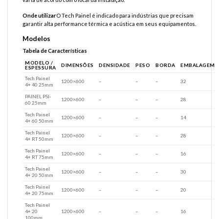
Onde utilizar
O Tech Painel é indicado para indústrias que precisam
garantir alta performance térmica e acústica em seus equipamentos.
Modelos
Tabela de Características
MODELO /
DIMENSÕES
DENSIDADE
PESO
BORDA
EMBALAGEM
ESPESSURA
Tech Painel
1200×600
–
–
–
32
4+ 40 25mm
PAINEL PSI-
1200×600
–
–
–
28
60 25mm
Tech Painel
1200×600
–
–
–
14
4+ 60 50mm
Tech Painel
1200×600
–
–
–
28
4+ RT 50mm
Tech Painel
1200×600
–
–
–
16
4+ RT 75mm
Tech Painel
1200×600
–
–
–
30
4+ 20 50mm
Tech Painel
1200×600
–
–
–
20
4+ 20 75mm
Tech Painel
4+ 20
1200×600
–
–
–
16
100mm