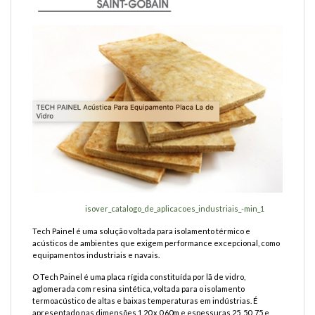
isover_catalogo_de_aplicacoes_industriais_-min_1
Tech Painel é uma solução voltada para isolamento térmico e
acústicos de ambientes que exigem performance excepcional, como
equipamentos industriais e navais.
O Tech Painel é uma placa rígida constituída por lã de vidro,
aglomerada com resina sintética, voltada para o isolamento
termoacústico de altas e baixas temperaturas em indústrias. É
apresentado nas dimensões 1,20 x 0,60m e espessuras 25, 50, 75 e