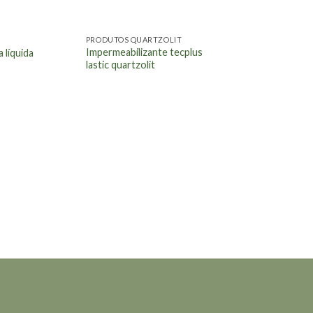
PRODUTOS QUARTZOLIT
Impermeabilizante tecplus
 líquida
lastic quartzolit
 QUE VOCÊ PROCURA.