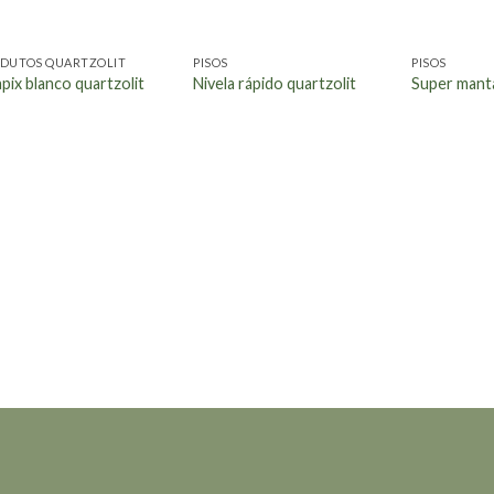
DUTOS QUARTZOLIT
PISOS
PISOS
pix blanco quartzolit
Nivela rápido quartzolit
Super manta
NÓS TEMOS A SOLUÇÃO