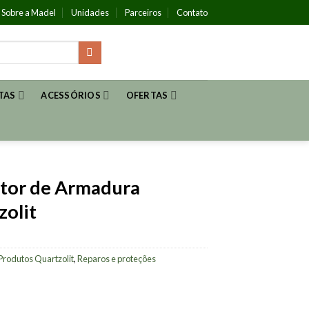
Sobre a Madel
Unidades
Parceiros
Contato
TAS
ACESSÓRIOS
OFERTAS
tor de Armadura
zolit
Produtos Quartzolit
,
Reparos e proteções