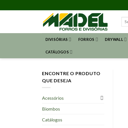
Skip
to
content
Sea
for:
DIVISÓRIAS
FORROS
DRYWALL
CATÁLOGOS
ENCONTRE O PRODUTO
QUE DESEJA
Acessórios
Biombos
Catálogos