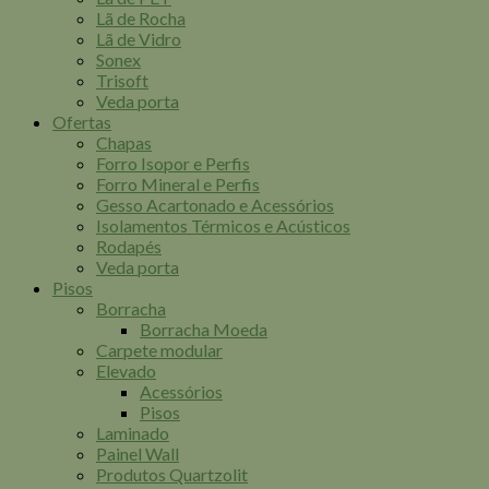
Lã de Rocha
Lã de Vidro
Sonex
Trisoft
Veda porta
Ofertas
Chapas
Forro Isopor e Perfis
Forro Mineral e Perfis
Gesso Acartonado e Acessórios
Isolamentos Térmicos e Acústicos
Rodapés
Veda porta
Pisos
Borracha
Borracha Moeda
Carpete modular
Elevado
Acessórios
Pisos
Laminado
Painel Wall
Produtos Quartzolit