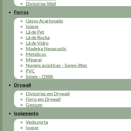
Divisórias Wall
Forros
Gesso Acartonado
Isopor
Lã de Pet
Lã de Rocha
Lã de Vidro
Madeira Nexacustic
Metálicos
Mineral
Nuvens acústicas – Sonex illtec
PVC
Sonex – OWA
Drywall
Divisórias em Drywall
Forro em Drywall
Gypsum
Isolamento
Veda porta
Isopor