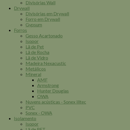
Divisórias Wall
Drywall
Divisórias em Drywall
Forro em Drywall
Gypsum
Forros
Gesso Acartonado
Isopor
Lã de Pet
Lã de Rocha
Lã de Vidro
Madeira Nexacustic
Metálicos
Mineral
AMF
Armstrong
Hunter Douglas
OWA
Nuvens acústicas - Sonex illtec
PVC
Sonex - OWA
Isolamento
Isopor
Lã de PET