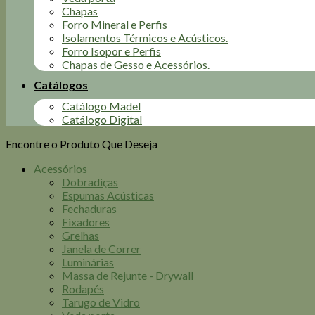
Chapas
Forro Mineral e Perfis
Isolamentos Térmicos e Acústicos.
Forro Isopor e Perfis
Chapas de Gesso e Acessórios.
Catálogos
Catálogo Madel
Catálogo Digital
Encontre o Produto Que Deseja
Acessórios
Dobradiças
Espumas Acústicas
Fechaduras
Fixadores
Grelhas
Janela de Correr
Luminárias
Massa de Rejunte - Drywall
Rodapés
Tarugo de Vidro