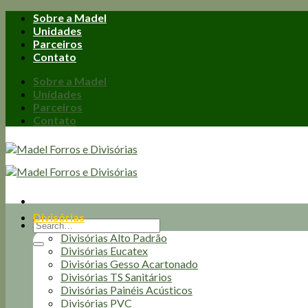
Skip
Sobre a Madel
to
Unidades
content
Parceiros
Contato
Sobre a Madel
Unidades
Parceiros
Contato
Divisórias
Search
for:
Divisórias Alto Padrão
Divisórias Eucatex
Divisórias Gesso Acartonado
Divisórias TS Sanitários
Divisórias Painéis Acústicos
Divisórias PVC