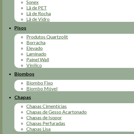
Sonex
Lã de PET
Lã de Rocha
Lã de Vidro
Pisos
Produtos Quartzolit
Borracha
Elevado
Laminado
Painel Wall
Vinílico
Biombos
Biombo Fixo
Biombo Móvel
Chapas
Chapas Cimentícias
Chapas de Gesso Acartonado
Chapas de Isopor
Chapas Perfuradas
Chapas Lisa