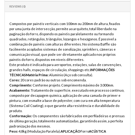
REVIEWS (0)
Compostos por painéis verticais com 100mm ou 200mm de altura, fixados
por uma junta de intersecção, permite ao arquiteto, total liberdade na
paginação do forro, dispondo os painéis paralelamente ou formando
quadrados, retângulos, triângulos, lozangos e hexágonos. É possível a
combinação de painéis com alturas diferentes. No sistema Baffle são
facilmente acoplados sistemas de sonolização, sprinklers, câmeras e
comunicação visual, que pode ser diretamente aplicado nos próprios
painéis do forro, dispostos em níveis diferentes.
Este produto é indicado para aeroportos, estações, salas de convenções,
grandes halls, espaços de circulação, shoppings etc.
INFORMAÇÕES
TÉCNICAS
Matéria Prima:
Alumínio (Aço sob consulta).
Cores:
20 cores padrão ou outras sob encomenda.
Comprimento:
Conforme projeto. Comprimento máximo de 3.000mm.
Acabamento:
Tratamento de superfície, executado em processo contínuo,
composto por decapagem química, aplicação de uma camada de primer e
pintura, com esmalte a base de polyester, com cura em alta temperatura
(Sistema Coil Coating), o que garante alta resistência e durabilidade do
produto.
Conformação:
Os componentes são fabricados em perfiladeiras e prensas
de última geração, totalmente automatizadas, garantindo assim, a perfeita
padronização dos mesmos.
Peso:
4,8kg (Modulação Paralela).
APLICAÇÃO
Forro
ACÚSTICA