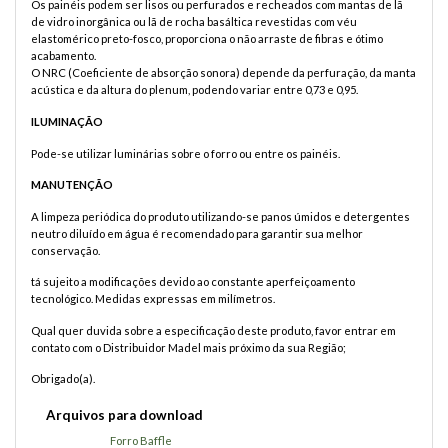
Os painéis podem ser lisos ou perfurados e recheados com mantas de lã
de vidro inorgânica ou lã de rocha basáltica revestidas com véu
elastomérico preto-fosco, proporciona o não arraste de fibras e ótimo
acabamento.
O NRC (Coeficiente de absorção sonora) depende da perfuração, da manta
acústica e da altura do plenum, podendo variar entre 0,73 e 0,95.
ILUMINAÇÃO
Pode-se utilizar luminárias sobre o forro ou entre os painéis.
MANUTENÇÃO
A limpeza periódica do produto utilizando-se panos úmidos e detergentes
neutro diluído em água é recomendado para garantir sua melhor
conservação.
tá sujeito a modificações devido ao constante aperfeiçoamento
tecnológico. Medidas expressas em milímetros.
Qual quer duvida sobre a especificação deste produto, favor entrar em
contato com o Distribuidor Madel mais próximo da sua Região;
Obrigado(a).
Arquivos para download
Forro Baffle