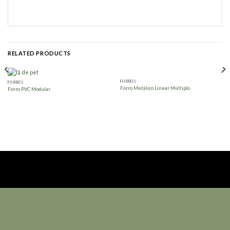
RELATED PRODUCTS
FORROS
FORROS
Forro Metálico Linear Múltiplo
Forro PVC Modular
MADEL SOLUÇÕES INTELIGENTES
A Madel atua desde 1987 no segmento de soluções em paredes, forros e pisos
com alta qualidade e uma vasta gama de opções.
NÓS TEMOS A SOLUÇÃO QUE VOCÊ PROCURA.