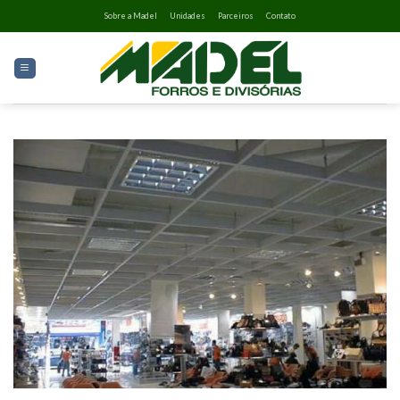
Skip
Sobre a Madel
Unidades
Parceiros
Contato
to
content