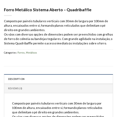
Forro Metálico Sistema Aberto – Quadribaffle
Composto por painéis tubulares verticais com 30 mm de largura por 100 mm de
altura, encaixados entre si, formando planos reticulados que delimitam o pé
direito em grandes ambientes.
Os vãos com diversas opções de dimensões podem ser preenchidos com grelhas
de forro de colméia ou bandejas tegulares. Com grande agilidade na instalação, o
Sistema Quadribaffle permite o acesso imediato às instalações sobre o forro.
Categories:
Forros
,
Metálicos
DESCRIPTION
REVIEWS (0)
Composto por painéis tubulares verticais com 30 mm de largura por
100 mm de altura, encaixados entre si, formando planos reticulados
que delimitam o pé direito em grandes ambientes.
Os vãos com diversas opções de dimensões podem ser preenchidos