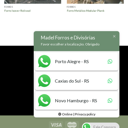
FORROS
FORROS
Forro Isover Rolissol
Forro Metálico Modular Plank
Madel Forros e Divisórias
Favor escolher a localização. Obrigado
MADEL SOLUÇÕES INTELIGENTES
Porto Alegre - RS
A Madel atua desde 1987 no segmento de soluções em paredes, forros e pisos
com alta qualidade e uma vasta gama de opções.
Caxias do Sul - RS
NÓS TEMOS A SOLUÇÃO QUE VOCÊ PROCURA.
Novo Hamburgo - RS
Acesse agora
🟢 Online | Privacy policy
Fale Conosco