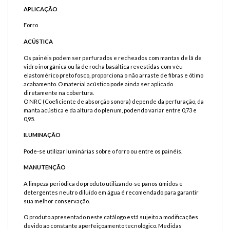
APLICAÇÃO
Forro
ACÚSTICA
Os painéis podem ser perfurados e recheados com mantas de lã de
vidro inorgânica ou lã de rocha basáltica revestidas com véu
elastomérico preto fosco, proporciona o não arraste de fibras e ótimo
acabamento. O material acústico pode ainda ser aplicado
diretamente na cobertura.
O NRC (Coeficiente de absorção sonora) depende da perfuração, da
manta acústica e da altura do plenum, podendo variar entre 0,73 e
0,95.
ILUMINAÇÃO
Pode-se utilizar luminárias sobre o forro ou entre os painéis.
MANUTENÇÃO
A limpeza periódica do produto utilizando-se panos úmidos e
detergentes neutro diluído em água é recomendado para garantir
sua melhor conservação.
O produto apresentado neste catálogo está sujeito a modificações
devido ao constante aperfeiçoamento tecnológico. Medidas