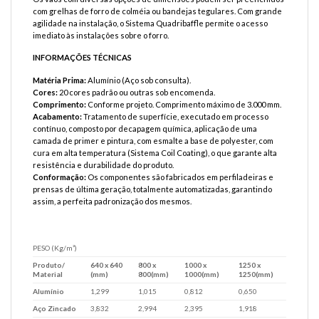
com grelhas de forro de colméia ou bandejas tegulares. Com grande
agilidade na instalação, o Sistema Quadribaffle permite o acesso
imediato às instalações sobre o forro.
INFORMAÇÕES TÉCNICAS
Matéria Prima:
Alumínio (Aço sob consulta).
Cores:
20 cores padrão ou outras sob encomenda.
Comprimento:
Conforme projeto. Comprimento máximo de 3.000 mm.
Acabamento:
Tratamento de superfície, executado em processo
contínuo, composto por decapagem química, aplicação de uma
camada de primer e pintura, com esmalte a base de polyester, com
cura em alta temperatura (Sistema Coil Coating), o que garante alta
resistência e durabilidade do produto.
Conformação:
Os componentes são fabricados em perfiladeiras e
prensas de última geração, totalmente automatizadas, garantindo
assim, a perfeita padronização dos mesmos.
PESO (Kg/m²)
Produto/
640 x 640
800 x
1000 x
1250 x
Material
(mm)
800(mm)
1000(mm)
1250(mm)
Alumínio
1,299
1,015
0,812
0,650
Aço Zincado
3,832
2,994
2,395
1,918