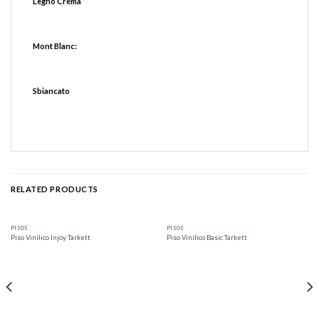
Legno Crema
Mont Blanc:
Sbiancato
RELATED PRODUCTS
PISOS
PISOS
Piso Vinilico Injoy Tarkett
Piso Vinilico Basic Tarkett