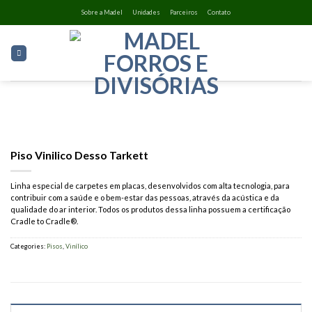
Skip
Sobre a Madel
Unidades
Parceiros
Contato
to
content
Piso Vinilico Desso Tarkett
Linha especial de carpetes em placas, desenvolvidos com alta tecnologia, para
contribuir com a saúde e o bem-estar das pessoas, através da acústica e da
qualidade do ar interior. Todos os produtos dessa linha possuem a certificação
Cradle to Cradle®.
Categories:
Pisos
,
Vinílico