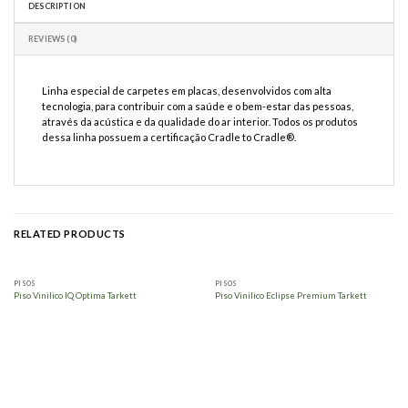
DESCRIPTION
REVIEWS (0)
Linha especial de carpetes em placas, desenvolvidos com alta
tecnologia, para contribuir com a saúde e o bem-estar das pessoas,
através da acústica e da qualidade do ar interior. Todos os produtos
dessa linha possuem a certificação Cradle to Cradle®.
RELATED PRODUCTS
PISOS
PISOS
Piso Vinilico IQ Optima Tarkett
Piso Vinilico Eclipse Premium Tarkett